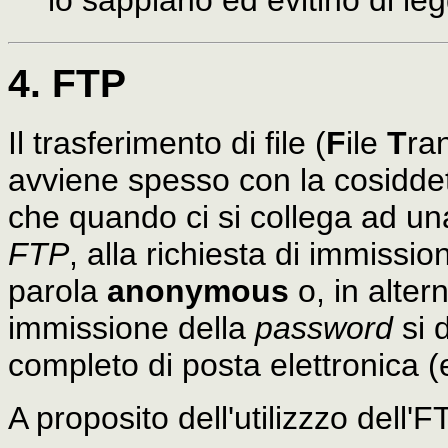
lo sappiano ed evitino di le
4. FTP
Il trasferimento di file (
F
ile
T
ra
avviene spesso con la cosidde
che quando ci si collega ad u
FTP
, alla richiesta di immissio
parola
anonymous
o, in alter
immissione della
password
si d
completo di posta elettronica (
A proposito dell'utilizzzo dell