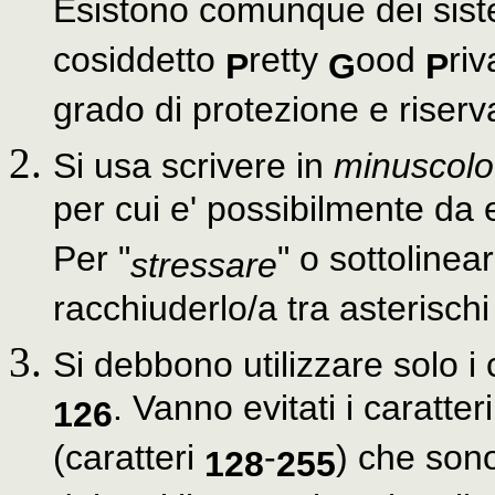
Esistono comunque dei sistem
cosiddetto
retty
ood
ri
P
G
P
grado di protezione e riserv
Si usa scrivere in
minuscolo
per cui e' possibilmente da ev
Per "
" o sottolinea
stressare
racchiuderlo/a tra asterischi
Si debbono utilizzare solo i
. Vanno evitati i caratte
126
(caratteri
-
) che sono
128
255