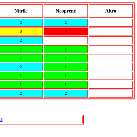
Nitrile
Neoprene
Altro
2
2
3
4
2
1
1
1
1
2
1
1
1
1
1
2
2
I