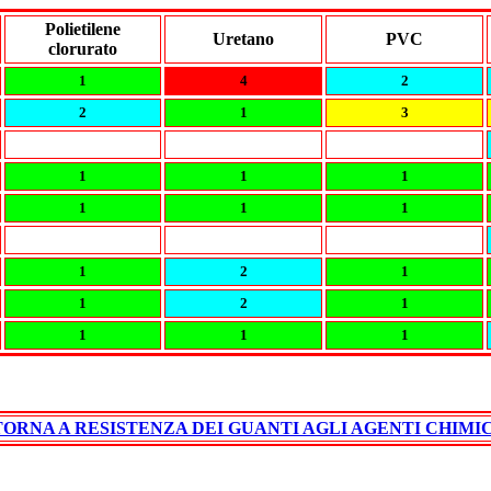
Polietilene
Uretano
PVC
clorurato
1
4
2
2
1
3
1
1
1
1
1
1
1
2
1
1
2
1
1
1
1
TORNA A RESISTENZA DEI GUANTI AGLI AGENTI CHIMIC